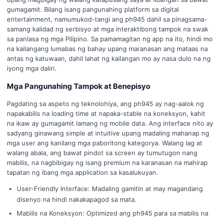
gumagamit. Bilang isang pangunahing platform sa digital
entertainment, namumukod-tangi ang ph945 dahil sa pinagsama-
samang kalidad ng serbisyo at mga interaktibong tampok na swak
sa panlasa ng mga Pilipino. Sa pamamagitan ng app na ito, hindi mo
na kailangang lumabas ng bahay upang maranasan ang mataas na
antas ng katuwaan, dahil lahat ng kailangan mo ay nasa dulo na ng
iyong mga daliri.
Mga Pangunahing Tampok at Benepisyo
Pagdating sa aspeto ng teknolohiya, ang ph945 ay nag-aalok ng
napakabilis na loading time at napaka-stable na koneksyon, kahit
na ikaw ay gumagamit lamang ng mobile data. Ang interface nito ay
sadyang ginawang simple at intuitive upang madaling mahanap ng
mga user ang kanilang mga paboritong kategorya. Walang lag at
walang abala, ang bawat pindot sa screen ay tumutugon nang
mabilis, na nagbibigay ng isang premium na karanasan na mahirap
tapatan ng ibang mga application sa kasalukuyan.
User-Friendly Interface: Madaling gamitin at may magandang
disenyo na hindi nakakapagod sa mata.
Mabilis na Koneksyon: Optimized ang ph945 para sa mabilis na