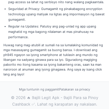
pag-access sa lahat ng serbisyo nito nang walang pagkaantala.
Seguridad at Privacy: Gumagamit ng pinakabagong encryption
technology upang matiyak na ligtas ang impormasyon ng bawat
gumagamit.
Regular na Updates: Patuloy ang pag-unlad ng app upang
maghatid ng mga bagong nilalaman at mas pinahusay na
performance.
Huwag nang mag-atubili at sumali na sa lumalaking komunidad ng
mga masasayang gumagamit sa buong bansa. I-download ang
ph945 ngayon sa iyong smartphone at tuklasin ang mundo ng
libangan na sadyang ginawa para sa iyo. Siguradong magiging
paborito mo itong kasama sa iyong bakanteng oras, saan ka man
naroroon at anuman ang iyong ginagawa. Ang saya ay isang click
lang ang layo!
Mga tuntunin ng paggamit
Patakaran sa privacy
© 2026 🔥 9ajili Legit Apk - 9ajili Para sa Pinoy
Cashback ✅. Lahat ng karapatan ay nakalaan.