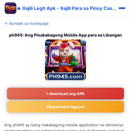
🔥 9ajili Legit Apk - 9ajili Para sa Pinoy Cashback ✅
← Bumalik sa homepage
ph945: Ang Pinakabagong Mobile App para sa Libangan
I-download ang APK
Magrehistro Ngayon
Ang ph945 ay isang makabagong mobile application na idinisenyo
upang magbigay ng walang katapusang saya at libangan sa bawat