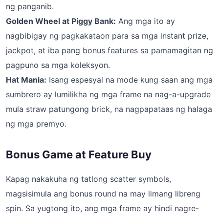
ng panganib.
Golden Wheel at Piggy Bank:
Ang mga ito ay
nagbibigay ng pagkakataon para sa mga instant prize,
jackpot, at iba pang bonus features sa pamamagitan ng
pagpuno sa mga koleksyon.
Hat Mania:
Isang espesyal na mode kung saan ang mga
sumbrero ay lumilikha ng mga frame na nag-a-upgrade
mula straw patungong brick, na nagpapataas ng halaga
ng mga premyo.
Bonus Game at Feature Buy
Kapag nakakuha ng tatlong scatter symbols,
magsisimula ang bonus round na may limang libreng
spin. Sa yugtong ito, ang mga frame ay hindi nagre-