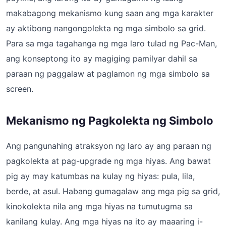
makabagong mekanismo kung saan ang mga karakter
ay aktibong nangongolekta ng mga simbolo sa grid.
Para sa mga tagahanga ng mga laro tulad ng Pac-Man,
ang konseptong ito ay magiging pamilyar dahil sa
paraan ng paggalaw at paglamon ng mga simbolo sa
screen.
Mekanismo ng Pagkolekta ng Simbolo
Ang pangunahing atraksyon ng laro ay ang paraan ng
pagkolekta at pag-upgrade ng mga hiyas. Ang bawat
pig ay may katumbas na kulay ng hiyas: pula, lila,
berde, at asul. Habang gumagalaw ang mga pig sa grid,
kinokolekta nila ang mga hiyas na tumutugma sa
kanilang kulay. Ang mga hiyas na ito ay maaaring i-