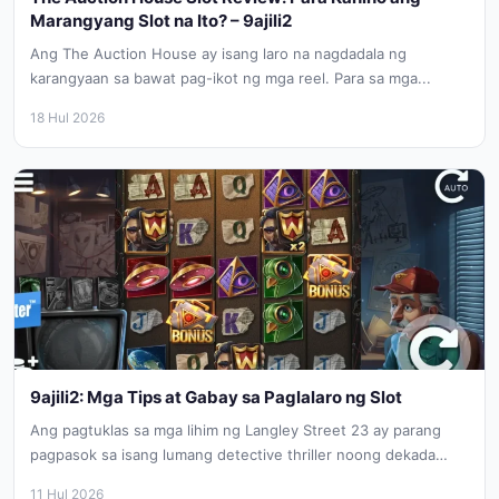
Marangyang Slot na Ito? – 9ajili2
Ang The Auction House ay isang laro na nagdadala ng
karangyaan sa bawat pag-ikot ng mga reel. Para sa mga...
18 Hul 2026
9ajili2: Mga Tips at Gabay sa Paglalaro ng Slot
Ang pagtuklas sa mga lihim ng Langley Street 23 ay parang
pagpasok sa isang lumang detective thriller noong dekada
'90....
11 Hul 2026