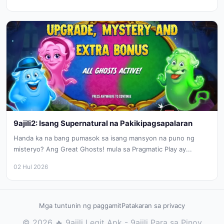
9ajili2: Isang Supernatural na Pakikipagsapalaran
Handa ka na bang pumasok sa isang mansyon na puno ng
misteryo? Ang Great Ghosts! mula sa Pragmatic Play ay...
02 Hul 2026
Mga tuntunin ng paggamit
Patakaran sa privacy
© 2026 🔥 9ajili Legit Apk - 9ajili Para sa Pinoy