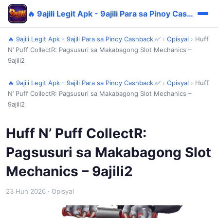
🔥 9ajili Legit Apk - 9ajili Para sa Pinoy Cashback ✅
🔥 9ajili Legit Apk - 9ajili Para sa Pinoy Cashback ✅
›
Opisyal
›
Huff
N’ Puff CollectR: Pagsusuri sa Makabagong Slot Mechanics –
9ajili2
🔥 9ajili Legit Apk - 9ajili Para sa Pinoy Cashback ✅
›
Opisyal
›
Huff
N’ Puff CollectR: Pagsusuri sa Makabagong Slot Mechanics –
9ajili2
Huff N’ Puff CollectR:
Pagsusuri sa Makabagong Slot
Mechanics – 9ajili2
23 Hun 2026
· Opisyal