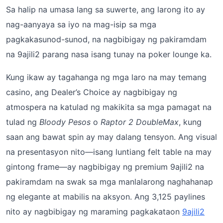
Sa halip na umasa lang sa suwerte, ang larong ito ay
nag-aanyaya sa iyo na mag-isip sa mga
pagkakasunod-sunod, na nagbibigay ng pakiramdam
na 9ajili2 parang nasa isang tunay na poker lounge ka.
Kung ikaw ay tagahanga ng mga laro na may temang
casino, ang Dealer’s Choice ay nagbibigay ng
atmospera na katulad ng makikita sa mga pamagat na
tulad ng
Bloody Pesos
o
Raptor 2 DoubleMax
, kung
saan ang bawat spin ay may dalang tensyon. Ang visual
na presentasyon nito—isang luntiang felt table na may
gintong frame—ay nagbibigay ng premium 9ajili2 na
pakiramdam na swak sa mga manlalarong naghahanap
ng elegante at mabilis na aksyon. Ang 3,125 paylines
nito ay nagbibigay ng maraming pagkakataon
9ajili2