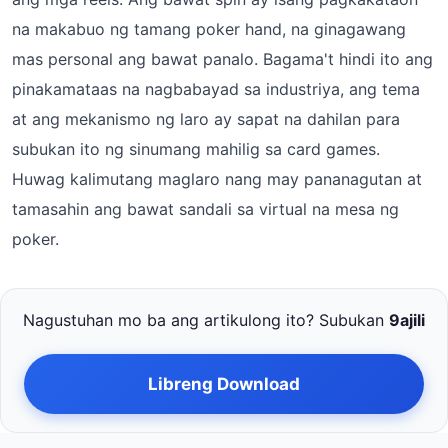
na makabuo ng tamang poker hand, na ginagawang
mas personal ang bawat panalo. Bagama't hindi ito ang
pinakamataas na nagbabayad sa industriya, ang tema
at ang mekanismo ng laro ay sapat na dahilan para
subukan ito ng sinumang mahilig sa card games.
Huwag kalimutang maglaro nang may pananagutan at
tamasahin ang bawat sandali sa virtual na mesa ng
poker.
Nagustuhan mo ba ang artikulong ito? Subukan
9ajili
Libreng Download