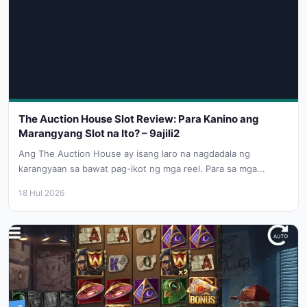
The Auction House Slot Review: Para Kanino ang
Marangyang Slot na Ito? – 9ajili2
Ang The Auction House ay isang laro na nagdadala ng
karangyaan sa bawat pag-ikot ng mga reel. Para sa mga...
18 Hul 2026