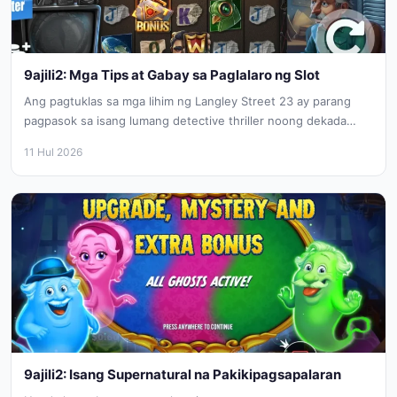
9ajili2: Mga Tips at Gabay sa Paglalaro ng Slot
Ang pagtuklas sa mga lihim ng Langley Street 23 ay parang
pagpasok sa isang lumang detective thriller noong dekada
'90....
11 Hul 2026
9ajili2: Isang Supernatural na Pakikipagsapalaran