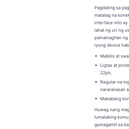
Pagdating sa pag
matatag na konek
interface nito a
lahat ng uri ng 
pamamagitan ng m
iyong device hab
Mabilis at swa
Ligtas at pro
22ph.
Regular na mg
nararanasan a
Mababang kons
Huwag nang magp
lumalaking komun
gumagamit sa ban