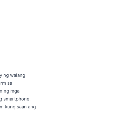
y ng walang
orm sa
on ng mga
ng smartphone.
tem kung saan ang