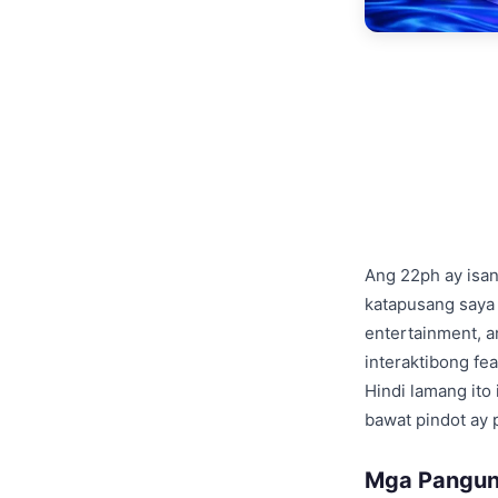
Ang 22ph ay isa
katapusang saya 
entertainment, 
interaktibong fe
Hindi lamang ito
bawat pindot ay 
Mga Panguna