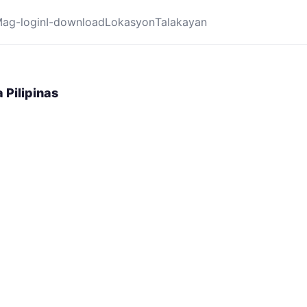
ag-login
I-download
Lokasyon
Talakayan
 Pilipinas