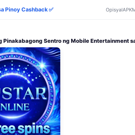
ra sa Pinoy Cashback ✅
Opisyal
APK
M
 Pinakabagong Sentro ng Mobile Entertainment sa