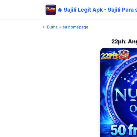
🔥 9ajili Legit Apk - 9ajili Pa
← Bumalik sa homepage
22ph: Ang