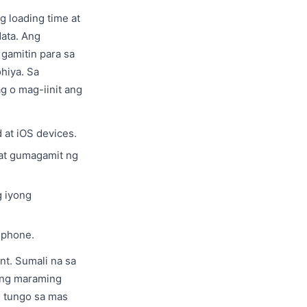
g loading time at
ata. Ang
 gamitin para sa
hiya. Sa
g o mag-iinit ang
 at iOS devices.
wat gumagamit ng
g iyong
 phone.
t. Sumali na sa
p ng maraming
e tungo sa mas