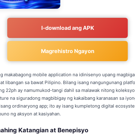
I-download ang APK
Magrehistro Ngayon
ng makabagong mobile application na idinisenyo upang magbiga
at libangan sa bawat Pilipino. Bilang isang nangungunang platf
ang 22ph ay namumukod-tangi dahil sa malawak nitong koleksy
ature na siguradong magbibigay ng kakaibang karanasan sa iyo
 isang ordinaryong app; ito ay isang kumpletong digital ecosys
puno ng aksyon at kasiyahan.
hing Katangian at Benepisyo